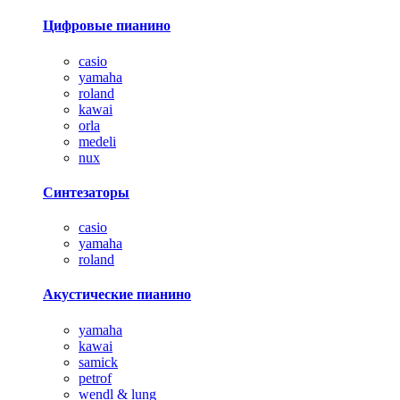
Цифровые пианино
casio
yamaha
roland
kawai
orla
medeli
nux
Синтезаторы
casio
yamaha
roland
Акустические пианино
yamaha
kawai
samick
petrof
wendl & lung