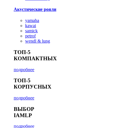
Акустические рояли
yamaha
kawai
samick
petrof
wendl & lung
ТОП-5
КОМПАКТНЫХ
подробнее
ТОП-5
КОРПУСНЫХ
подробнее
ВЫБОР
IAMLP
подробнее