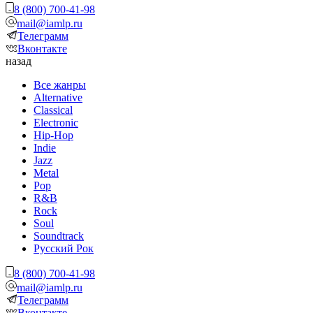
8 (800) 700-41-98
mail@iamlp.ru
Телеграмм
Вконтакте
назад
Все жанры
Alternative
Classical
Electronic
Hip-Hop
Indie
Jazz
Metal
Pop
R&B
Rock
Soul
Soundtrack
Русский Рок
8 (800) 700-41-98
mail@iamlp.ru
Телеграмм
Вконтакте