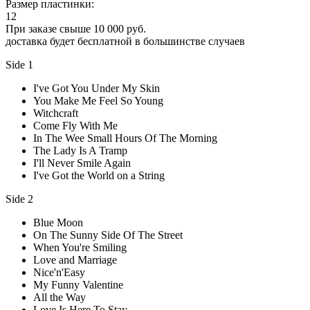
Размер пластинки:
12
При заказе свыше 10 000 руб.
доставка будет бесплатной в большинстве случаев
Side 1
I've Got You Under My Skin
You Make Me Feel So Young
Witchcraft
Come Fly With Me
In The Wee Small Hours Of The Morning
The Lady Is A Tramp
I'll Never Smile Again
I've Got the World on a String
Side 2
Blue Moon
On The Sunny Side Of The Street
When You're Smiling
Love and Marriage
Nice'n'Easy
My Funny Valentine
All the Way
Love Is Here To Stay