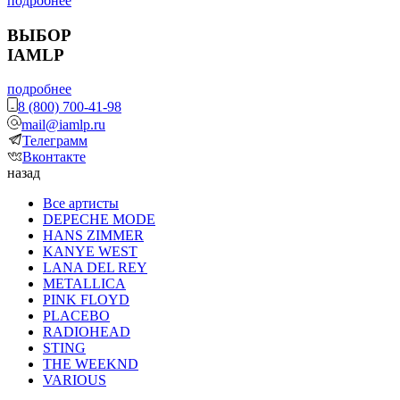
подробнее
ВЫБОР
IAMLP
подробнее
8 (800) 700-41-98
mail@iamlp.ru
Телеграмм
Вконтакте
назад
Все артисты
DEPECHE MODE
HANS ZIMMER
KANYE WEST
LANA DEL REY
METALLICA
PINK FLOYD
PLACEBO
RADIOHEAD
STING
THE WEEKND
VARIOUS