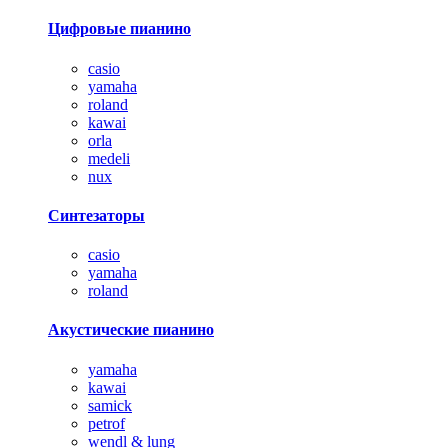
Цифровые пианино
casio
yamaha
roland
kawai
orla
medeli
nux
Синтезаторы
casio
yamaha
roland
Акустические пианино
yamaha
kawai
samick
petrof
wendl & lung