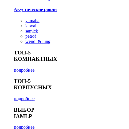
Акустические рояли
yamaha
kawai
samick
petrof
wendl & lung
ТОП-5
КОМПАКТНЫХ
подробнее
ТОП-5
КОРПУСНЫХ
подробнее
ВЫБОР
IAMLP
подробнее