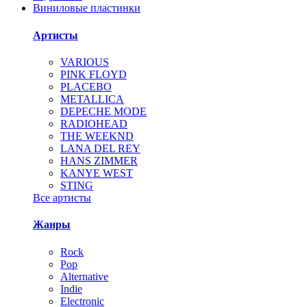
Виниловые пластинки
Артисты
VARIOUS
PINK FLOYD
PLACEBO
METALLICA
DEPECHE MODE
RADIOHEAD
THE WEEKND
LANA DEL REY
HANS ZIMMER
KANYE WEST
STING
Все артисты
Жанры
Rock
Pop
Alternative
Indie
Electronic