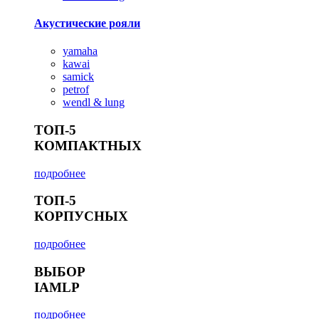
Акустические рояли
yamaha
kawai
samick
petrof
wendl & lung
ТОП-5
КОМПАКТНЫХ
подробнее
ТОП-5
КОРПУСНЫХ
подробнее
ВЫБОР
IAMLP
подробнее