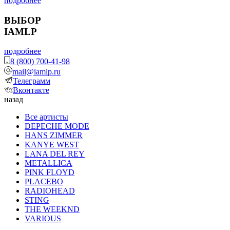
подробнее
ВЫБОР
IAMLP
подробнее
8 (800) 700-41-98
mail@iamlp.ru
Телеграмм
Вконтакте
назад
Все артисты
DEPECHE MODE
HANS ZIMMER
KANYE WEST
LANA DEL REY
METALLICA
PINK FLOYD
PLACEBO
RADIOHEAD
STING
THE WEEKND
VARIOUS