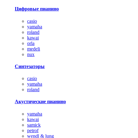
Цифровые пианино
casio
yamaha
roland
kawai
orla
medeli
nux
Синтезаторы
casio
yamaha
roland
Акустические пианино
yamaha
kawai
samick
petrof
wendl & lung