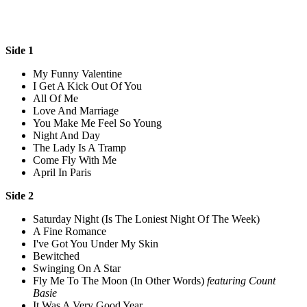
Side 1
My Funny Valentine
I Get A Kick Out Of You
All Of Me
Love And Marriage
You Make Me Feel So Young
Night And Day
The Lady Is A Tramp
Come Fly With Me
April In Paris
Side 2
Saturday Night (Is The Loniest Night Of The Week)
A Fine Romance
I've Got You Under My Skin
Bewitched
Swinging On A Star
Fly Me To The Moon (In Other Words)
featuring Count
Basie
It Was A Very Good Year