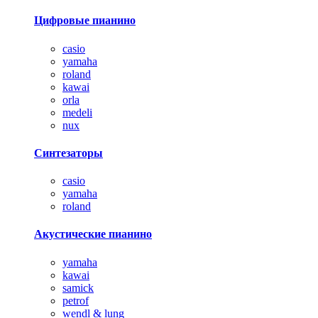
Цифровые пианино
casio
yamaha
roland
kawai
orla
medeli
nux
Синтезаторы
casio
yamaha
roland
Акустические пианино
yamaha
kawai
samick
petrof
wendl & lung