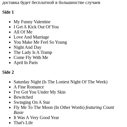
доставка будет бесплатной в большинстве случаев
Side 1
My Funny Valentine
I Get A Kick Out Of You
All Of Me
Love And Marriage
You Make Me Feel So Young
Night And Day
The Lady Is A Tramp
Come Fly With Me
April In Paris
Side 2
Saturday Night (Is The Loniest Night Of The Week)
A Fine Romance
I've Got You Under My Skin
Bewitched
Swinging On A Star
Fly Me To The Moon (In Other Words)
featuring Count
Basie
It Was A Very Good Year
That's Life