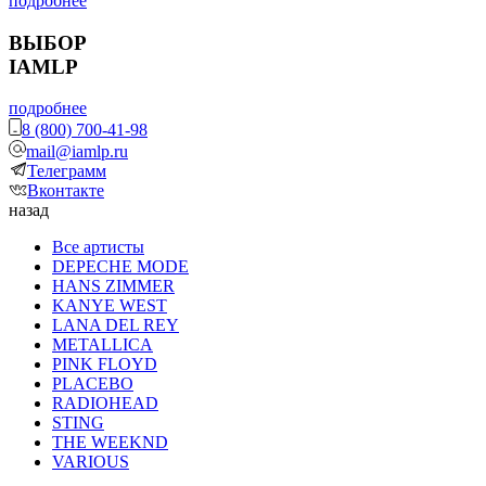
подробнее
ВЫБОР
IAMLP
подробнее
8 (800) 700-41-98
mail@iamlp.ru
Телеграмм
Вконтакте
назад
Все артисты
DEPECHE MODE
HANS ZIMMER
KANYE WEST
LANA DEL REY
METALLICA
PINK FLOYD
PLACEBO
RADIOHEAD
STING
THE WEEKND
VARIOUS