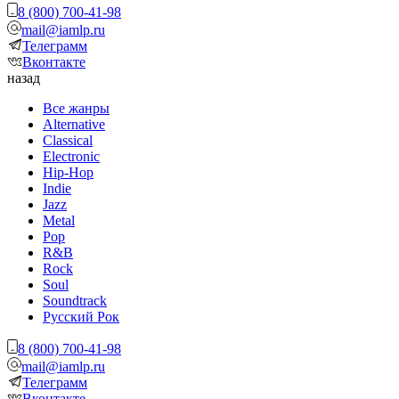
8 (800) 700-41-98
mail@iamlp.ru
Телеграмм
Вконтакте
назад
Все жанры
Alternative
Classical
Electronic
Hip-Hop
Indie
Jazz
Metal
Pop
R&B
Rock
Soul
Soundtrack
Русский Рок
8 (800) 700-41-98
mail@iamlp.ru
Телеграмм
Вконтакте