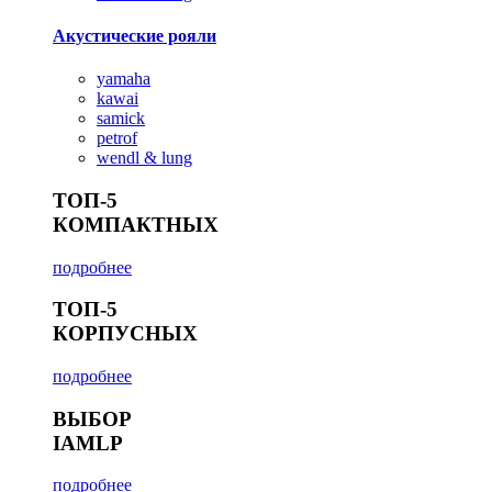
Акустические рояли
yamaha
kawai
samick
petrof
wendl & lung
ТОП-5
КОМПАКТНЫХ
подробнее
ТОП-5
КОРПУСНЫХ
подробнее
ВЫБОР
IAMLP
подробнее