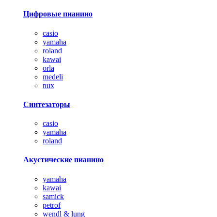
Цифровые пианино
casio
yamaha
roland
kawai
orla
medeli
nux
Синтезаторы
casio
yamaha
roland
Акустические пианино
yamaha
kawai
samick
petrof
wendl & lung