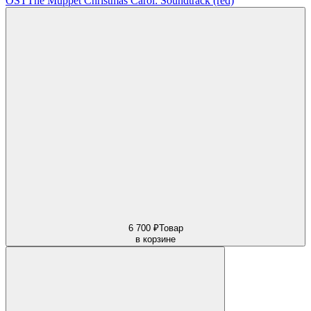
OST
The Muppet Christmas Carol: Soundtrack (red)
6 700 ₽
Товар
в корзине