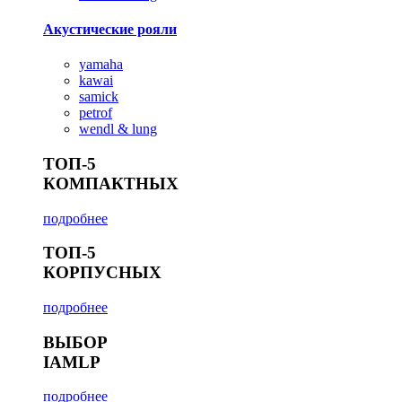
Акустические рояли
yamaha
kawai
samick
petrof
wendl & lung
ТОП-5
КОМПАКТНЫХ
подробнее
ТОП-5
КОРПУСНЫХ
подробнее
ВЫБОР
IAMLP
подробнее