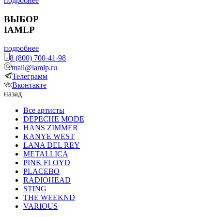
подробнее
ВЫБОР
IAMLP
подробнее
8 (800) 700-41-98
mail@iamlp.ru
Телеграмм
Вконтакте
назад
Все артисты
DEPECHE MODE
HANS ZIMMER
KANYE WEST
LANA DEL REY
METALLICA
PINK FLOYD
PLACEBO
RADIOHEAD
STING
THE WEEKND
VARIOUS