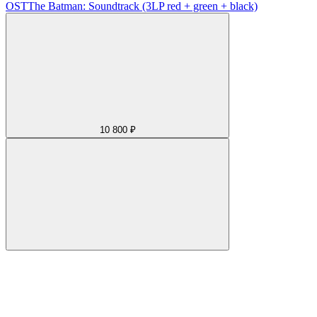
OST
The Batman: Soundtrack (3LP red + green + black)
10 800 ₽