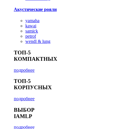
Акустические рояли
yamaha
kawai
samick
petrof
wendl & lung
ТОП-5
КОМПАКТНЫХ
подробнее
ТОП-5
КОРПУСНЫХ
подробнее
ВЫБОР
IAMLP
подробнее