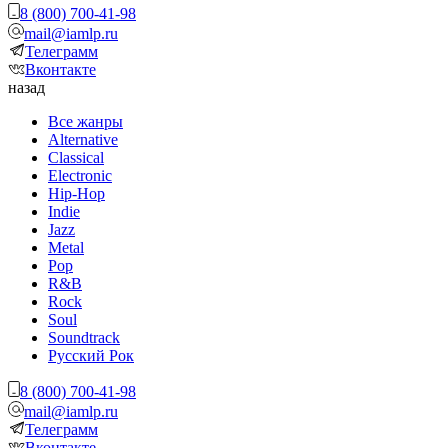
8 (800) 700-41-98
mail@iamlp.ru
Телеграмм
Вконтакте
назад
Все жанры
Alternative
Classical
Electronic
Hip-Hop
Indie
Jazz
Metal
Pop
R&B
Rock
Soul
Soundtrack
Русский Рок
8 (800) 700-41-98
mail@iamlp.ru
Телеграмм
Вконтакте