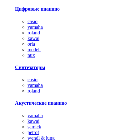
Цифровые пианино
casio
yamaha
roland
kawai
orla
medeli
nux
Синтезаторы
casio
yamaha
roland
Акустические пианино
yamaha
kawai
samick
petrof
wendl & lung