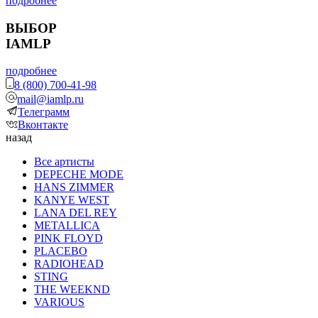
подробнее
ВЫБОР
IAMLP
подробнее
8 (800) 700-41-98
mail@iamlp.ru
Телеграмм
Вконтакте
назад
Все артисты
DEPECHE MODE
HANS ZIMMER
KANYE WEST
LANA DEL REY
METALLICA
PINK FLOYD
PLACEBO
RADIOHEAD
STING
THE WEEKND
VARIOUS