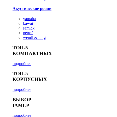
Акустические рояли
yamaha
kawai
samick
petrof
wendl & lung
ТОП-5
КОМПАКТНЫХ
подробнее
ТОП-5
КОРПУСНЫХ
подробнее
ВЫБОР
IAMLP
подробнее