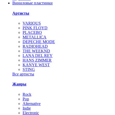
Виниловые пластинки
Артисты
VARIOUS
PINK FLOYD
PLACEBO
METALLICA
DEPECHE MODE
RADIOHEAD
THE WEEKND
LANA DEL REY
HANS ZIMMER
KANYE WEST
STING
Все артисты
Жанры
Rock
Pop
Alternative
Indie
Electronic