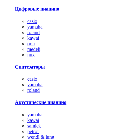
Цифровые пианино
casio
yamaha
roland
kawai
orla
medeli
nux
Синтезаторы
casio
yamaha
roland
Акустические пианино
yamaha
kawai
samick
petrof
wendl & lung