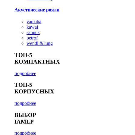
Акустические рояли
yamaha
kawai
samick
petrof
wendl & lung
ТОП-5
КОМПАКТНЫХ
подробнее
ТОП-5
КОРПУСНЫХ
подробнее
ВЫБОР
IAMLP
подробнее