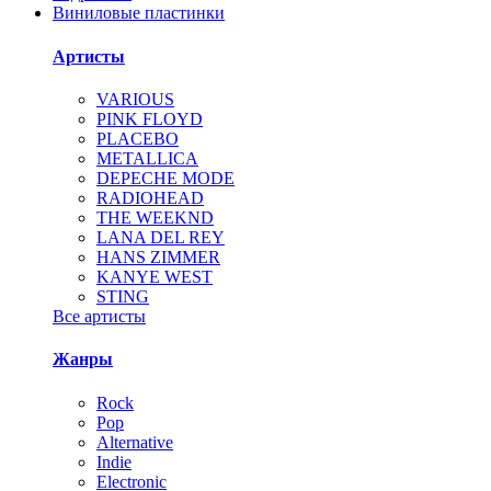
Виниловые пластинки
Артисты
VARIOUS
PINK FLOYD
PLACEBO
METALLICA
DEPECHE MODE
RADIOHEAD
THE WEEKND
LANA DEL REY
HANS ZIMMER
KANYE WEST
STING
Все артисты
Жанры
Rock
Pop
Alternative
Indie
Electronic