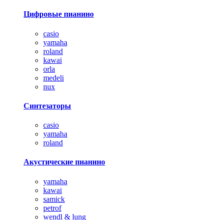
Цифровые пианино
casio
yamaha
roland
kawai
orla
medeli
nux
Синтезаторы
casio
yamaha
roland
Акустические пианино
yamaha
kawai
samick
petrof
wendl & lung