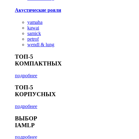
Акустические рояли
yamaha
kawai
samick
petrof
wendl & lung
ТОП-5
КОМПАКТНЫХ
подробнее
ТОП-5
КОРПУСНЫХ
подробнее
ВЫБОР
IAMLP
подробнее