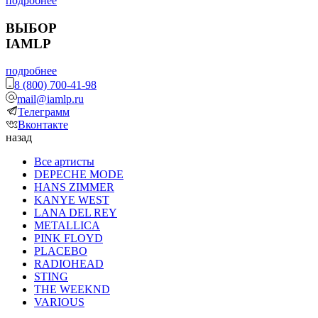
подробнее
ВЫБОР
IAMLP
подробнее
8 (800) 700-41-98
mail@iamlp.ru
Телеграмм
Вконтакте
назад
Все артисты
DEPECHE MODE
HANS ZIMMER
KANYE WEST
LANA DEL REY
METALLICA
PINK FLOYD
PLACEBO
RADIOHEAD
STING
THE WEEKND
VARIOUS