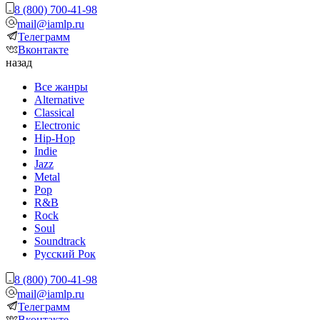
8 (800) 700-41-98
mail@iamlp.ru
Телеграмм
Вконтакте
назад
Все жанры
Alternative
Classical
Electronic
Hip-Hop
Indie
Jazz
Metal
Pop
R&B
Rock
Soul
Soundtrack
Русский Рок
8 (800) 700-41-98
mail@iamlp.ru
Телеграмм
Вконтакте