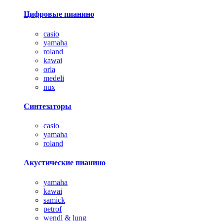
Цифровые пианино
casio
yamaha
roland
kawai
orla
medeli
nux
Синтезаторы
casio
yamaha
roland
Акустические пианино
yamaha
kawai
samick
petrof
wendl & lung