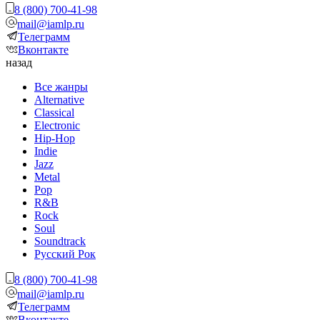
8 (800) 700-41-98
mail@iamlp.ru
Телеграмм
Вконтакте
назад
Все жанры
Alternative
Classical
Electronic
Hip-Hop
Indie
Jazz
Metal
Pop
R&B
Rock
Soul
Soundtrack
Русский Рок
8 (800) 700-41-98
mail@iamlp.ru
Телеграмм
Вконтакте