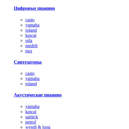
Цифровые пианино
casio
yamaha
roland
kawai
orla
medeli
nux
Синтезаторы
casio
yamaha
roland
Акустические пианино
yamaha
kawai
samick
petrof
wendl & lung