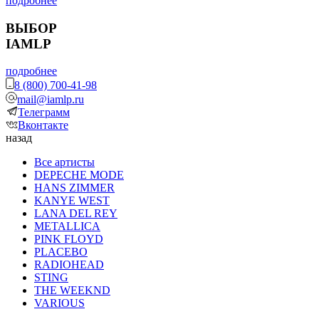
подробнее
ВЫБОР
IAMLP
подробнее
8 (800) 700-41-98
mail@iamlp.ru
Телеграмм
Вконтакте
назад
Все артисты
DEPECHE MODE
HANS ZIMMER
KANYE WEST
LANA DEL REY
METALLICA
PINK FLOYD
PLACEBO
RADIOHEAD
STING
THE WEEKND
VARIOUS