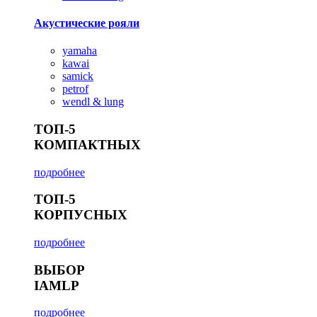
Акустические рояли
yamaha
kawai
samick
petrof
wendl & lung
ТОП-5
КОМПАКТНЫХ
подробнее
ТОП-5
КОРПУСНЫХ
подробнее
ВЫБОР
IAMLP
подробнее