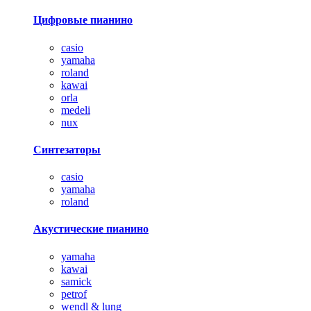
Цифровые пианино
casio
yamaha
roland
kawai
orla
medeli
nux
Синтезаторы
casio
yamaha
roland
Акустические пианино
yamaha
kawai
samick
petrof
wendl & lung