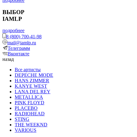
подробнее
ВЫБОР
IAMLP
подробнее
8 (800) 700-41-98
mail@iamlp.ru
Телеграмм
Вконтакте
назад
Все артисты
DEPECHE MODE
HANS ZIMMER
KANYE WEST
LANA DEL REY
METALLICA
PINK FLOYD
PLACEBO
RADIOHEAD
STING
THE WEEKND
VARIOUS