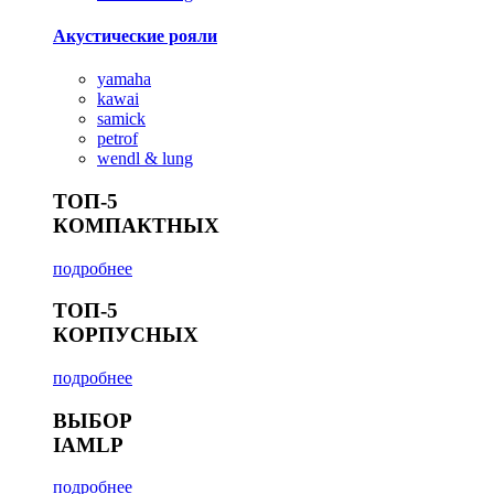
Акустические рояли
yamaha
kawai
samick
petrof
wendl & lung
ТОП-5
КОМПАКТНЫХ
подробнее
ТОП-5
КОРПУСНЫХ
подробнее
ВЫБОР
IAMLP
подробнее