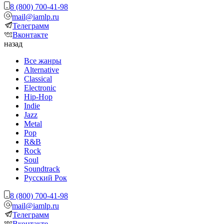
8 (800) 700-41-98
mail@iamlp.ru
Телеграмм
Вконтакте
назад
Все жанры
Alternative
Classical
Electronic
Hip-Hop
Indie
Jazz
Metal
Pop
R&B
Rock
Soul
Soundtrack
Русский Рок
8 (800) 700-41-98
mail@iamlp.ru
Телеграмм
Вконтакте