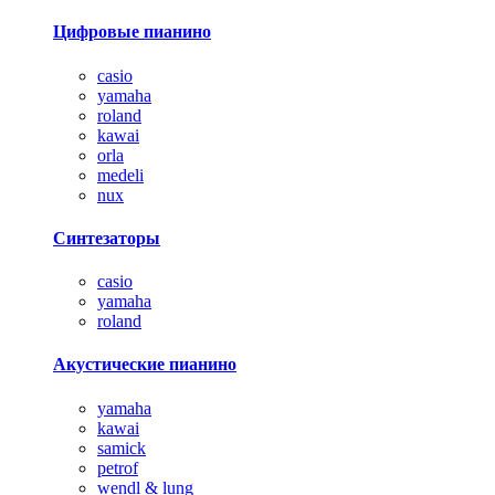
Цифровые пианино
casio
yamaha
roland
kawai
orla
medeli
nux
Синтезаторы
casio
yamaha
roland
Акустические пианино
yamaha
kawai
samick
petrof
wendl & lung