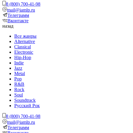
8 (800) 700-41-98
mail@iamlp.ru
Телеграмм
Вконтакте
назад
Все жанры
Alternative
Classical
Electronic
Hip-Hop
Indie
Jazz
Metal
Pop
R&B
Rock
Soul
Soundtrack
Русский Рок
8 (800) 700-41-98
mail@iamlp.ru
Телеграмм
Вконтакте