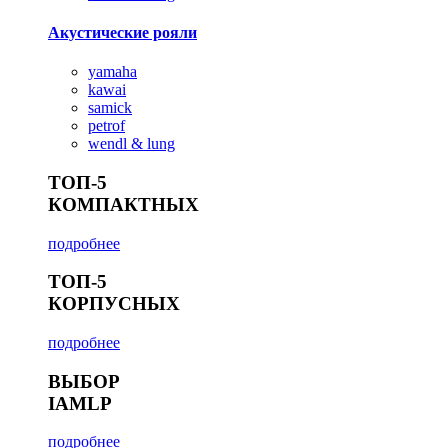
Акустические рояли
yamaha
kawai
samick
petrof
wendl & lung
ТОП-5
КОМПАКТНЫХ
подробнее
ТОП-5
КОРПУСНЫХ
подробнее
ВЫБОР
IAMLP
подробнее