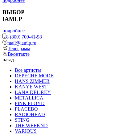
подробнее
ВЫБОР
IAMLP
подробнее
8 (800) 700-41-98
mail@iamlp.ru
Телеграмм
Вконтакте
назад
Все артисты
DEPECHE MODE
HANS ZIMMER
KANYE WEST
LANA DEL REY
METALLICA
PINK FLOYD
PLACEBO
RADIOHEAD
STING
THE WEEKND
VARIOUS