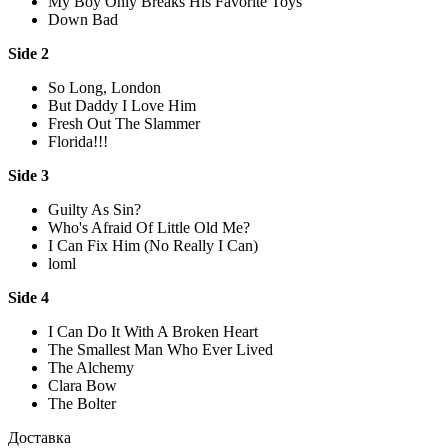
My Boy Only Breaks His Favorite Toys
Down Bad
Side 2
So Long, London
But Daddy I Love Him
Fresh Out The Slammer
Florida!!!
Side 3
Guilty As Sin?
Who's Afraid Of Little Old Me?
I Can Fix Him (No Really I Can)
loml
Side 4
I Can Do It With A Broken Heart
The Smallest Man Who Ever Lived
The Alchemy
Clara Bow
The Bolter
Доставка