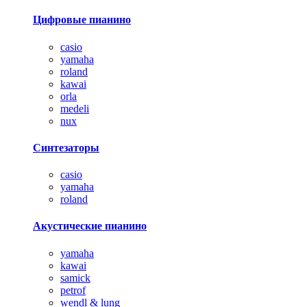
Цифровые пианино
casio
yamaha
roland
kawai
orla
medeli
nux
Синтезаторы
casio
yamaha
roland
Акустические пианино
yamaha
kawai
samick
petrof
wendl & lung