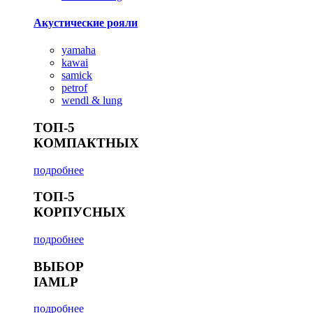
Акустические рояли
yamaha
kawai
samick
petrof
wendl & lung
ТОП-5
КОМПАКТНЫХ
подробнее
ТОП-5
КОРПУСНЫХ
подробнее
ВЫБОР
IAMLP
подробнее