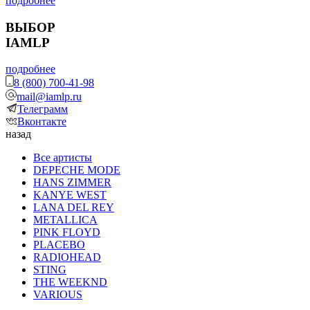
подробнее
ВЫБОР
IAMLP
подробнее
8 (800) 700-41-98
mail@iamlp.ru
Телеграмм
Вконтакте
назад
Все артисты
DEPECHE MODE
HANS ZIMMER
KANYE WEST
LANA DEL REY
METALLICA
PINK FLOYD
PLACEBO
RADIOHEAD
STING
THE WEEKND
VARIOUS