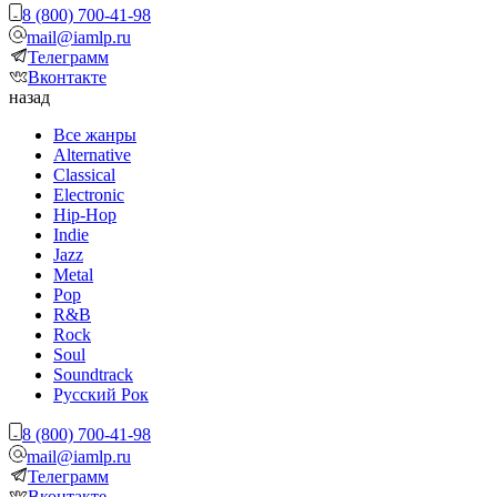
8 (800) 700-41-98
mail@iamlp.ru
Телеграмм
Вконтакте
назад
Все жанры
Alternative
Classical
Electronic
Hip-Hop
Indie
Jazz
Metal
Pop
R&B
Rock
Soul
Soundtrack
Русский Рок
8 (800) 700-41-98
mail@iamlp.ru
Телеграмм
Вконтакте