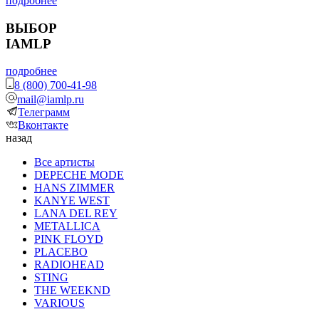
подробнее
ВЫБОР
IAMLP
подробнее
8 (800) 700-41-98
mail@iamlp.ru
Телеграмм
Вконтакте
назад
Все артисты
DEPECHE MODE
HANS ZIMMER
KANYE WEST
LANA DEL REY
METALLICA
PINK FLOYD
PLACEBO
RADIOHEAD
STING
THE WEEKND
VARIOUS