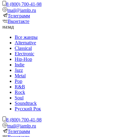
8 (800) 700-41-98
mail@iamlp.ru
Телеграмм
Вконтакте
назад
Все жанры
Alternative
Classical
Electronic
Hip-Hop
Indie
Jazz
Metal
Pop
R&B
Rock
Soul
Soundtrack
Русский Рок
8 (800) 700-41-98
mail@iamlp.ru
Телеграмм
Вконтакте