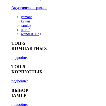
Акустические рояли
yamaha
kawai
samick
petrof
wendl & lung
ТОП-5
КОМПАКТНЫХ
подробнее
ТОП-5
КОРПУСНЫХ
подробнее
ВЫБОР
IAMLP
подробнее