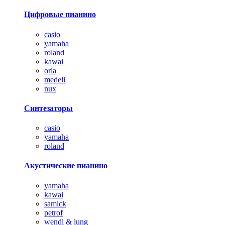
Цифровые пианино
casio
yamaha
roland
kawai
orla
medeli
nux
Синтезаторы
casio
yamaha
roland
Акустические пианино
yamaha
kawai
samick
petrof
wendl & lung