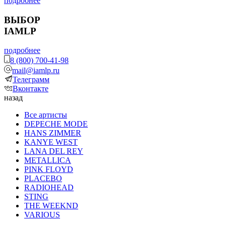
подробнее
ВЫБОР
IAMLP
подробнее
8 (800) 700-41-98
mail@iamlp.ru
Телеграмм
Вконтакте
назад
Все артисты
DEPECHE MODE
HANS ZIMMER
KANYE WEST
LANA DEL REY
METALLICA
PINK FLOYD
PLACEBO
RADIOHEAD
STING
THE WEEKND
VARIOUS