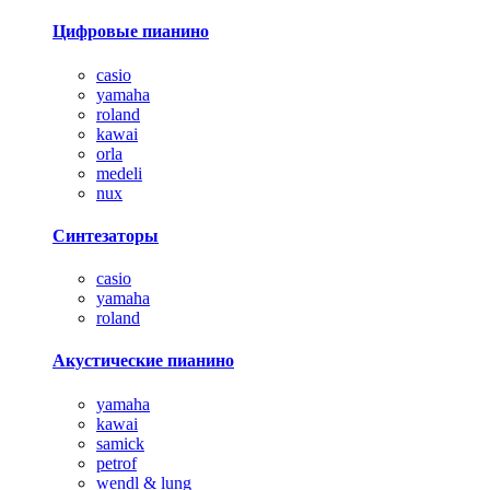
Цифровые пианино
casio
yamaha
roland
kawai
orla
medeli
nux
Синтезаторы
casio
yamaha
roland
Акустические пианино
yamaha
kawai
samick
petrof
wendl & lung