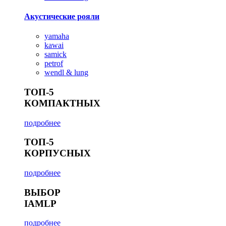
Акустические рояли
yamaha
kawai
samick
petrof
wendl & lung
ТОП-5
КОМПАКТНЫХ
подробнее
ТОП-5
КОРПУСНЫХ
подробнее
ВЫБОР
IAMLP
подробнее