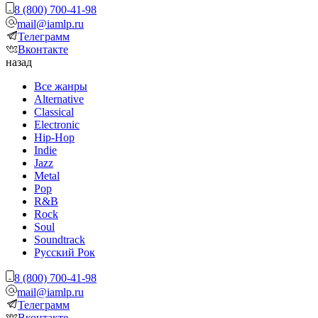
8 (800) 700-41-98
mail@iamlp.ru
Телеграмм
Вконтакте
назад
Все жанры
Alternative
Classical
Electronic
Hip-Hop
Indie
Jazz
Metal
Pop
R&B
Rock
Soul
Soundtrack
Русский Рок
8 (800) 700-41-98
mail@iamlp.ru
Телеграмм
Вконтакте