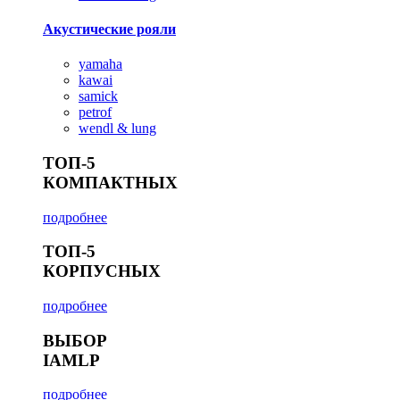
Акустические рояли
yamaha
kawai
samick
petrof
wendl & lung
ТОП-5
КОМПАКТНЫХ
подробнее
ТОП-5
КОРПУСНЫХ
подробнее
ВЫБОР
IAMLP
подробнее