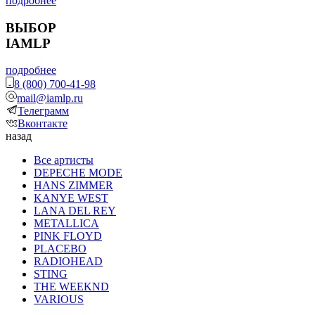
подробнее
ВЫБОР
IAMLP
подробнее
8 (800) 700-41-98
mail@iamlp.ru
Телеграмм
Вконтакте
назад
Все артисты
DEPECHE MODE
HANS ZIMMER
KANYE WEST
LANA DEL REY
METALLICA
PINK FLOYD
PLACEBO
RADIOHEAD
STING
THE WEEKND
VARIOUS