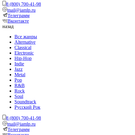
8 (800) 700-41-98
mail@iamlp.ru
Телеграмм
Вконтакте
назад
Все жанры
Alternative
Classical
Electronic
Hip-Hop
Indie
Jazz
Metal
Pop
R&B
Rock
Soul
Soundtrack
Русский Рок
8 (800) 700-41-98
mail@iamlp.ru
Телеграмм
Вконтакте