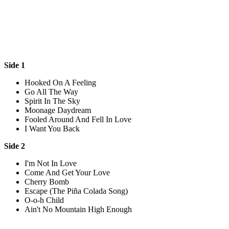
Side 1
Hooked On A Feeling
Go All The Way
Spirit In The Sky
Moonage Daydream
Fooled Around And Fell In Love
I Want You Back
Side 2
I'm Not In Love
Come And Get Your Love
Cherry Bomb
Escape (The Piña Colada Song)
O-o-h Child
Ain't No Mountain High Enough