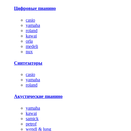
Цифровые пианино
casio
yamaha
roland
kawai
orla
medeli
nux
Синтезаторы
casio
yamaha
roland
Акустические пианино
yamaha
kawai
samick
petrof
wendl & lung