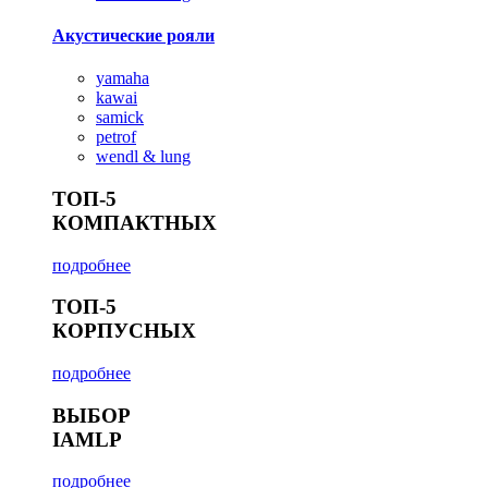
Акустические рояли
yamaha
kawai
samick
petrof
wendl & lung
ТОП-5
КОМПАКТНЫХ
подробнее
ТОП-5
КОРПУСНЫХ
подробнее
ВЫБОР
IAMLP
подробнее