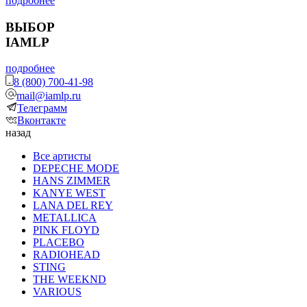
подробнее
ВЫБОР
IAMLP
подробнее
8 (800) 700-41-98
mail@iamlp.ru
Телеграмм
Вконтакте
назад
Все артисты
DEPECHE MODE
HANS ZIMMER
KANYE WEST
LANA DEL REY
METALLICA
PINK FLOYD
PLACEBO
RADIOHEAD
STING
THE WEEKND
VARIOUS