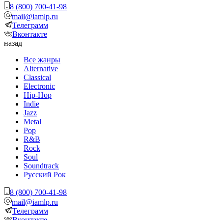
8 (800) 700-41-98
mail@iamlp.ru
Телеграмм
Вконтакте
назад
Все жанры
Alternative
Classical
Electronic
Hip-Hop
Indie
Jazz
Metal
Pop
R&B
Rock
Soul
Soundtrack
Русский Рок
8 (800) 700-41-98
mail@iamlp.ru
Телеграмм
Вконтакте