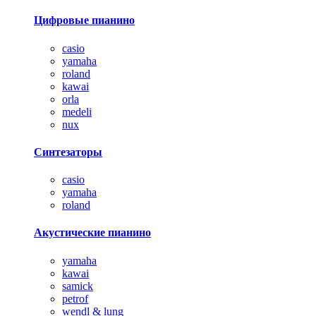
Цифровые пианино
casio
yamaha
roland
kawai
orla
medeli
nux
Синтезаторы
casio
yamaha
roland
Акустические пианино
yamaha
kawai
samick
petrof
wendl & lung