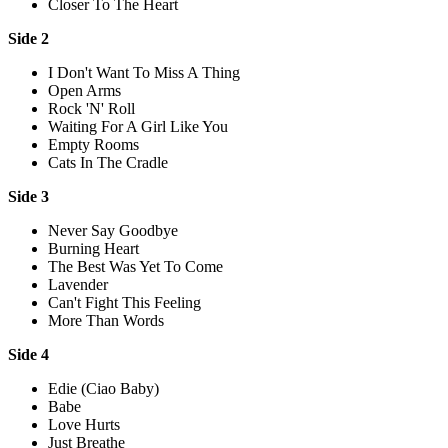
Closer To The Heart
Side 2
I Don't Want To Miss A Thing
Open Arms
Rock 'N' Roll
Waiting For A Girl Like You
Empty Rooms
Cats In The Cradle
Side 3
Never Say Goodbye
Burning Heart
The Best Was Yet To Come
Lavender
Can't Fight This Feeling
More Than Words
Side 4
Edie (Ciao Baby)
Babe
Love Hurts
Just Breathe