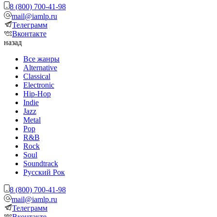
8 (800) 700-41-98
mail@iamlp.ru
Телеграмм
Вконтакте
назад
Все жанры
Alternative
Classical
Electronic
Hip-Hop
Indie
Jazz
Metal
Pop
R&B
Rock
Soul
Soundtrack
Русский Рок
8 (800) 700-41-98
mail@iamlp.ru
Телеграмм
Вконтакте