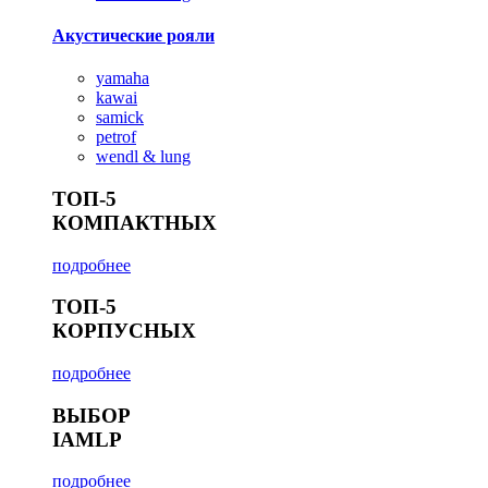
Акустические рояли
yamaha
kawai
samick
petrof
wendl & lung
ТОП-5
КОМПАКТНЫХ
подробнее
ТОП-5
КОРПУСНЫХ
подробнее
ВЫБОР
IAMLP
подробнее