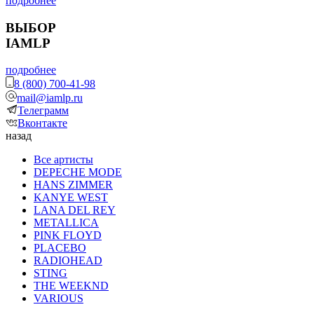
подробнее
ВЫБОР
IAMLP
подробнее
8 (800) 700-41-98
mail@iamlp.ru
Телеграмм
Вконтакте
назад
Все артисты
DEPECHE MODE
HANS ZIMMER
KANYE WEST
LANA DEL REY
METALLICA
PINK FLOYD
PLACEBO
RADIOHEAD
STING
THE WEEKND
VARIOUS