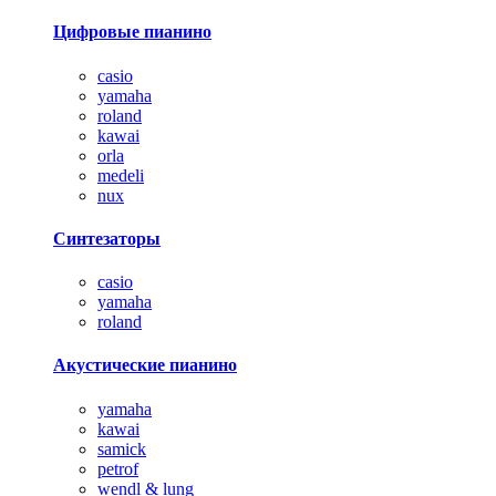
Цифровые пианино
casio
yamaha
roland
kawai
orla
medeli
nux
Синтезаторы
casio
yamaha
roland
Акустические пианино
yamaha
kawai
samick
petrof
wendl & lung